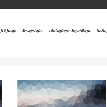
ᲔᲜ ᲨᲔᲡᲐᲮᲔᲑ
ᲞᲠᲝᲒᲠᲐᲛᲔᲑᲘ
ᲡᲐᲡᲐᲠᲒᲔᲑᲚᲝ ᲘᲜᲤᲝᲠᲛᲐᲪᲘᲐ
ᲡᲐᲡᲬᲐ