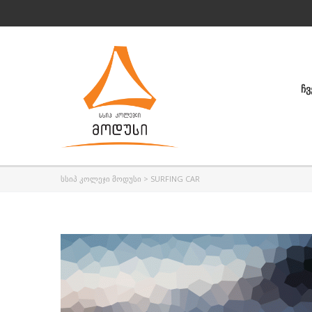
ᲩᲕ
ᲡᲡᲘᲞ ᲙᲝᲚᲔᲯᲘ ᲛᲝᲓᲣᲡᲘ
>
SURFING CAR