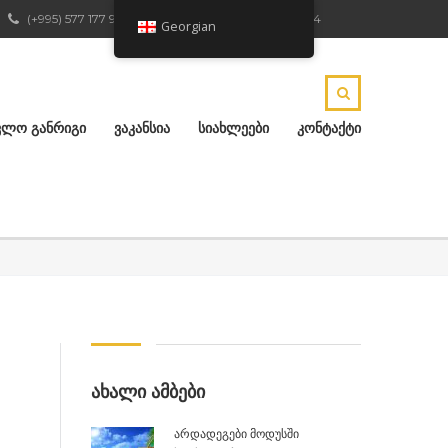
(+995) 577 177 904
ქ.რუსთავი, ჟ.შარტავას 4
Georgian
ᲕᲚᲝ ᲒᲐᲜᲠᲘᲒᲘ
ᲕᲐᲙᲐᲜᲡᲘᲐ
ᲡᲘᲐᲮᲚᲔᲔᲑᲘ
ᲙᲝᲜᲢᲐᲥᲢᲘ
ᲐᲮᲐᲚᲘ ᲐᲛᲑᲔᲑᲘ
არდადეგები მოდუსში