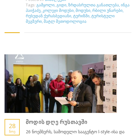
Tags:
გამყოლი
,
გიდი
,
ზრდასრულთა განათლება
,
ინგა
პაიჭაძე
,
კოლეჯი მოდუსი
,
მოდუსი
,
რბილი უნარები
,
რუსუდან ქურასბედიანი
,
ტურიზმი
,
ტურისტული
მეგზური
,
შატლ მეთოდოლოგია
მოდის დღე რუსთავში
28
26 ნოემბერს, სამოდელო სააგენტო l-style-ისა და
ᲜᲝᲔ