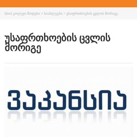
ᲡᲡᲘᲞ ᲙᲝᲚᲔᲯᲘ ᲛᲝᲓᲣᲡᲘ
>
ᲡᲘᲐᲮᲚᲔᲔᲑᲘ
>
ᲣᲡᲐᲤᲠᲗᲮᲝᲔᲑᲘᲡ ᲪᲕᲚᲘᲡ ᲛᲝᲠᲘᲒᲔ
ᲣᲡᲐᲤᲠᲗᲮᲝᲔᲑᲘᲡ ᲪᲕᲚᲘᲡ
ᲛᲝᲠᲘᲒᲔ