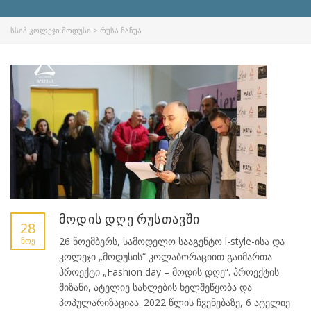
ᲡᲡᲘᲞ ᲙᲝᲚᲔᲯᲘ ᲛᲝᲓᲣᲡᲘ
>
ᲠᲣᲡᲐ ᲩᲐᲩᲣᲐ
მოდის დღე რუსთავში
28
26 ნოემბერს, სამოდელო სააგენტო l-style-ისა და
ᲜᲝᲔ
კოლეჯი „მოდუსის“ კოლაბორაციით გაიმართა
პროექტი „Fashion day – მოდის დღე“. პროექტის
მიზანი, ატელიე სახლების ხელშეწყობა და
პოპულარიზაციაა. 2022 წლის ჩვენებაზე, 6 ატელიე