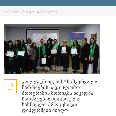
ᲡᲡᲘᲞ ᲙᲝᲚᲔᲯᲘ ᲛᲝᲓᲣᲡᲘ
>
ᲙᲝᲜᲡᲢᲠᲣᲘᲠᲔᲑᲐ
კოლეჯ „მოდუსის“ სამკერვალო
13
წარმოების სადიპლომო
ᲗᲔᲑ
პროგრამის მორიგმა ნაკადმა
წარმატებით დაასრულა
სასწავლო პროცესი და
დიპლომები მიიღო