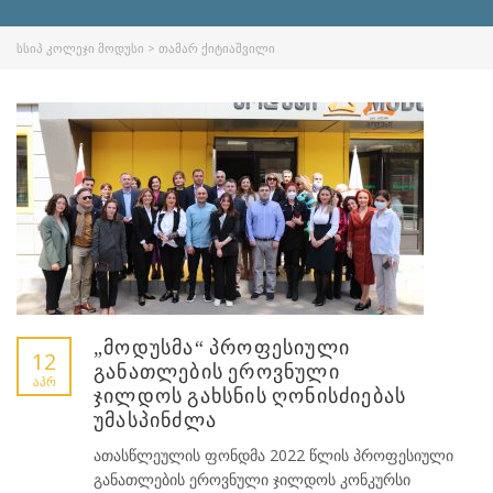
ᲡᲡᲘᲞ ᲙᲝᲚᲔᲯᲘ ᲛᲝᲓᲣᲡᲘ
>
ᲗᲐᲛᲐᲠ ᲥᲘᲢᲘᲐᲨᲕᲘᲚᲘ
„მოდუსმა“ პროფესიული
12
განათლების ეროვნული
ᲐᲞᲠ
ჯილდოს გახსნის ღონისძიებას
უმასპინძლა
ათასწლეულის ფონდმა 2022 წლის პროფესიული
განათლების ეროვნული ჯილდოს კონკურსი