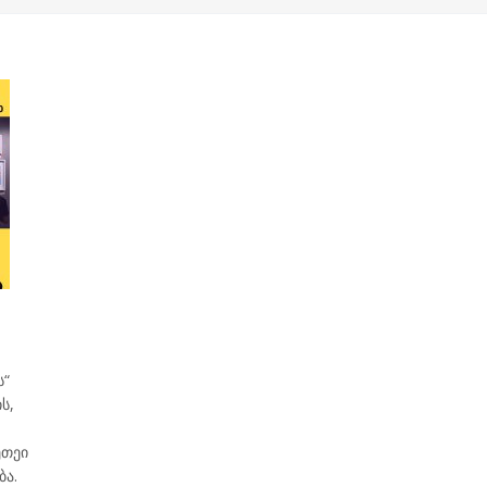
ს“
ს,
ეთეი
ბა.