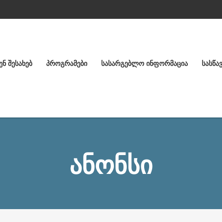
ᲔᲜ ᲨᲔᲡᲐᲮᲔᲑ
ᲞᲠᲝᲒᲠᲐᲛᲔᲑᲘ
ᲡᲐᲡᲐᲠᲒᲔᲑᲚᲝ ᲘᲜᲤᲝᲠᲛᲐᲪᲘᲐ
ᲡᲐᲡᲬᲐ
ᲐᲜᲝᲜᲡᲘ