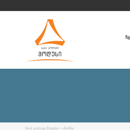
ᲩᲕ
ᲡᲡᲘᲞ ᲙᲝᲚᲔᲯᲘ ᲛᲝᲓᲣᲡᲘ
>
ᲐᲜᲝᲜᲡᲘ