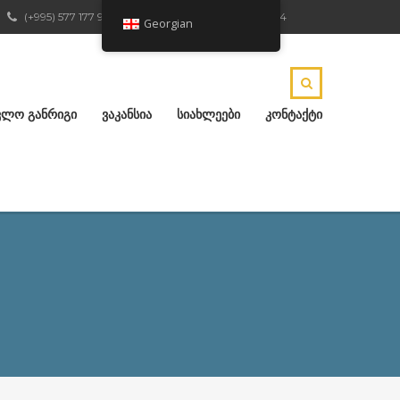
(+995) 577 177 904
ქ.რუსთავი, ჟ.შარტავას 4
Georgian
ᲕᲚᲝ ᲒᲐᲜᲠᲘᲒᲘ
ᲕᲐᲙᲐᲜᲡᲘᲐ
ᲡᲘᲐᲮᲚᲔᲔᲑᲘ
ᲙᲝᲜᲢᲐᲥᲢᲘ