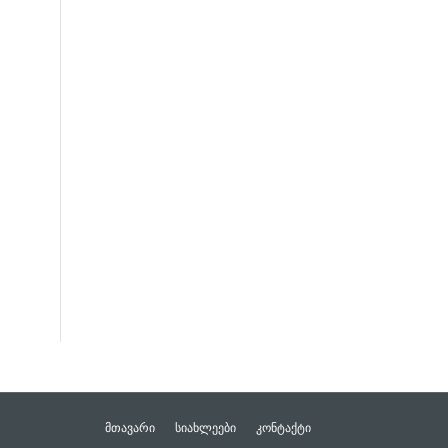
ᲛᲗᲐᲕᲐᲠᲘ
ᲡᲘᲐᲮᲚᲔᲔᲑᲘ
ᲙᲝᲜᲢᲐᲥᲢᲘ