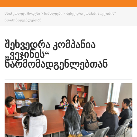
ᲡᲡᲘᲞ ᲙᲝᲚᲔᲯᲘ ᲛᲝᲓᲣᲡᲘ
>
ᲡᲘᲐᲮᲚᲔᲔᲑᲘ
>
ᲨᲔᲮᲕᲔᲓᲠᲐ ᲙᲝᲛᲞᲐᲜᲘᲐ „ᲕᲔᲯᲘᲜᲘᲡ“
ᲬᲐᲠᲛᲝᲛᲐᲓᲒᲔᲜᲚᲔᲑᲗᲐᲜ
ᲨᲔᲮᲕᲔᲓᲠᲐ ᲙᲝᲛᲞᲐᲜᲘᲐ
„ᲕᲔᲯᲘᲜᲘᲡ“
ᲬᲐᲠᲛᲝᲛᲐᲓᲒᲔᲜᲚᲔᲑᲗᲐᲜ