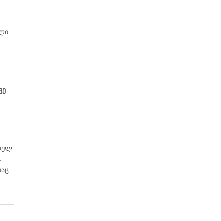
ული
ვე
სიულ
.
საც