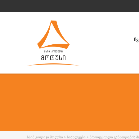
ᲩᲕ
ᲡᲡᲘᲞ ᲙᲝᲚᲔᲯᲘ ᲛᲝᲓᲣᲡᲘ
>
ᲡᲘᲐᲮᲚᲔᲔᲑᲘ
>
ᲞᲠᲝᲤᲔᲡᲘᲣᲚᲘ ᲒᲐᲜᲐᲗᲚᲔᲑᲘᲡ Მ