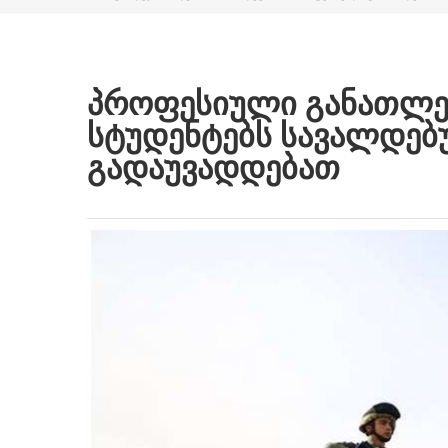
ᲞᲠᲝᲤᲔᲡᲘᲣᲚᲘ ᲒᲐᲜᲐᲗᲚᲔᲑ
ᲡᲢᲣᲓᲔᲜᲢᲔᲑᲡ ᲡᲐᲕᲐᲚᲓᲔᲑ
ᲒᲐᲓᲐᲣᲕᲐᲓᲓᲔᲑᲐᲗ