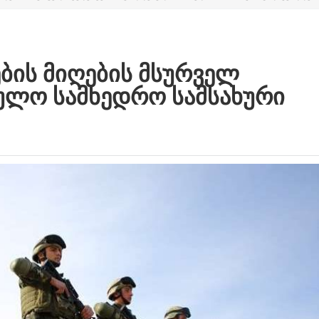
ᲘᲡ ᲛᲘᲦᲔᲑᲘᲡ ᲛᲡᲣᲠᲕᲔᲚ
ᲣᲚᲝ ᲡᲐᲛᲮᲔᲓᲠᲝ ᲡᲐᲛᲡᲐᲮᲣᲠᲘ