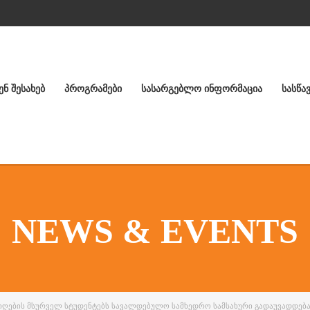
ᲔᲜ ᲨᲔᲡᲐᲮᲔᲑ
ᲞᲠᲝᲒᲠᲐᲛᲔᲑᲘ
ᲡᲐᲡᲐᲠᲒᲔᲑᲚᲝ ᲘᲜᲤᲝᲠᲛᲐᲪᲘᲐ
ᲡᲐᲡᲬᲐ
NEWS & EVENTS
ᲘᲦᲔᲑᲘᲡ ᲛᲡᲣᲠᲕᲔᲚ ᲡᲢᲣᲓᲔᲜᲢᲔᲑᲡ ᲡᲐᲕᲐᲚᲓᲔᲑᲣᲚᲝ ᲡᲐᲛᲮᲔᲓᲠᲝ ᲡᲐᲛᲡᲐᲮᲣᲠᲘ ᲒᲐᲓᲐᲣᲕᲐᲓᲓᲔᲑ