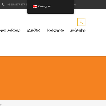
(+995) 577 177 904
ქ.რუსთავი, ჟ.შარტავას 4
Georgian
ᲕᲚᲝ ᲒᲐᲜᲠᲘᲒᲘ
ᲕᲐᲙᲐᲜᲡᲘᲐ
ᲡᲘᲐᲮᲚᲔᲔᲑᲘ
ᲙᲝᲜᲢᲐᲥᲢᲘ
ᲐᲗ