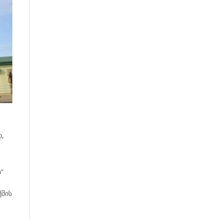
დ,
“
ქმის