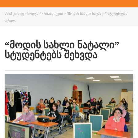
ᲡᲡᲘᲞ ᲙᲝᲚᲔᲯᲘ ᲛᲝᲓᲣᲡᲘ
>
ᲡᲘᲐᲮᲚᲔᲔᲑᲘ
>
“ᲛᲝᲓᲘᲡ ᲡᲐᲮᲚᲘ ᲜᲐᲢᲐᲚᲘ” ᲡᲢᲣᲓᲔᲜᲢᲔᲑᲡ
ᲨᲔᲮᲕᲓᲐ
“ᲛᲝᲓᲘᲡ ᲡᲐᲮᲚᲘ ᲜᲐᲢᲐᲚᲘ”
ᲡᲢᲣᲓᲔᲜᲢᲔᲑᲡ ᲨᲔᲮᲕᲓᲐ