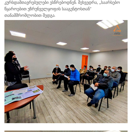
კურსდამთავრებულები ესწრებოდნენ. შეხვედრა, „საარსებო
წყაროებით უზრუნველყოფის სააგენტოსთან”
თანამშრომლობით შედგა.