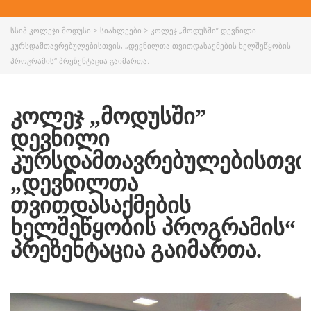
ᲡᲡᲘᲞ ᲙᲝᲚᲔᲯᲘ ᲛᲝᲓᲣᲡᲘ
>
ᲡᲘᲐᲮᲚᲔᲔᲑᲘ
>
ᲙᲝᲚᲔᲯ „ᲛᲝᲓᲣᲡᲨᲘ” ᲓᲔᲕᲜᲘᲚᲘ
ᲙᲣᲠᲡᲓᲐᲛᲗᲐᲕᲠᲔᲑᲣᲚᲔᲑᲘᲡᲗᲕᲘᲡ, „ᲓᲔᲕᲜᲘᲚᲗᲐ ᲗᲕᲘᲗᲓᲐᲡᲐᲥᲛᲔᲑᲘᲡ ᲮᲔᲚᲨᲔᲬᲧᲝᲑᲘᲡ
ᲞᲠᲝᲒᲠᲐᲛᲘᲡ“ ᲞᲠᲔᲖᲔᲜᲢᲐᲪᲘᲐ ᲒᲐᲘᲛᲐᲠᲗᲐ.
ᲙᲝᲚᲔᲯ „ᲛᲝᲓᲣᲡᲨᲘ”
ᲓᲔᲕᲜᲘᲚᲘ
ᲙᲣᲠᲡᲓᲐᲛᲗᲐᲕᲠᲔᲑᲣᲚᲔᲑᲘᲡᲗᲕᲘ
„ᲓᲔᲕᲜᲘᲚᲗᲐ
ᲗᲕᲘᲗᲓᲐᲡᲐᲥᲛᲔᲑᲘᲡ
ᲮᲔᲚᲨᲔᲬᲧᲝᲑᲘᲡ ᲞᲠᲝᲒᲠᲐᲛᲘᲡ“
ᲞᲠᲔᲖᲔᲜᲢᲐᲪᲘᲐ ᲒᲐᲘᲛᲐᲠᲗᲐ.