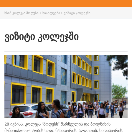
ᲡᲡᲘᲞ ᲙᲝᲚᲔᲯᲘ ᲛᲝᲓᲣᲡᲘ
>
ᲡᲘᲐᲮᲚᲔᲔᲑᲘ
>
ᲕᲘᲖᲘᲢᲘ ᲙᲝᲚᲔᲯᲨᲘ
ᲕᲘᲖᲘᲢᲘ ᲙᲝᲚᲔᲯᲨᲘ
28 ივნისს, კოლეჯს “მოდუსს” მარნეულის და ბოლნისის
მუნიციპალიტეტების სოფ. ნახიდურის, ალგეთის, ხიდისყურის,