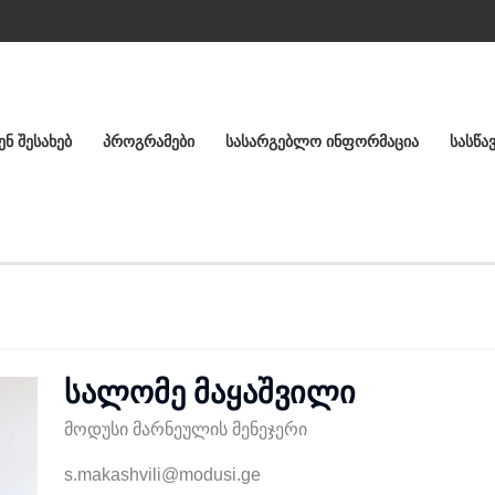
ᲔᲜ ᲨᲔᲡᲐᲮᲔᲑ
ᲞᲠᲝᲒᲠᲐᲛᲔᲑᲘ
ᲡᲐᲡᲐᲠᲒᲔᲑᲚᲝ ᲘᲜᲤᲝᲠᲛᲐᲪᲘᲐ
ᲡᲐᲡᲬᲐ
სალომე მაყაშვილი
Მოდუსი Მარნეულის Მენეჯერი
s.makashvili@modusi.ge