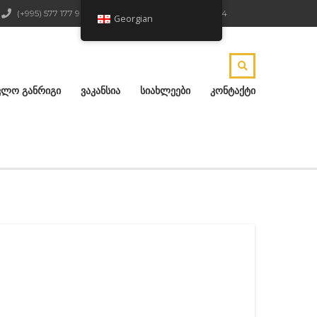
(+995) 577 177 904
ქ.რუსთავი, ჟ.შარტავას 4
Georgian
ᲕᲚᲝ ᲒᲐᲜᲠᲘᲒᲘ
ᲕᲐᲙᲐᲜᲡᲘᲐ
ᲡᲘᲐᲮᲚᲔᲔᲑᲘ
ᲙᲝᲜᲢᲐᲥᲢᲘ