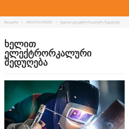
ᲛᲗᲐᲕᲐᲠᲘ
UNCATEGORIZED
ᲮᲔᲚᲘᲗ ᲔᲚᲔᲥᲢᲠᲝᲠᲙᲐᲚᲣᲠᲘ ᲨᲔᲓᲣᲦᲔᲑᲐ
ხელით
ელექტრორკალური
შედუღება