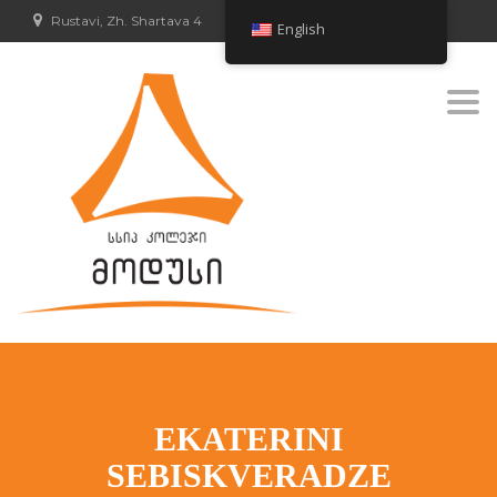
Rustavi, Zh. Shartava 4
English
Togg
navi
EKATERINI
SEBISKVERADZE