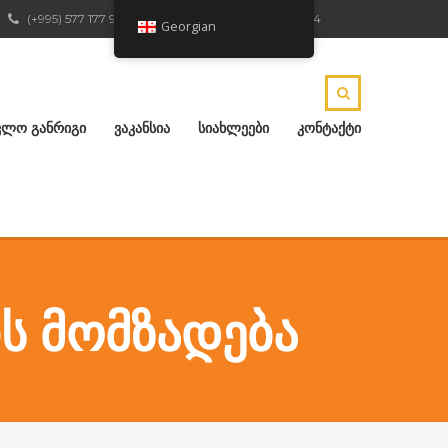
(+995) 577 177 904
ქ.რუსთავი, ჟ.შარტავას 4
Georgian
ᲕᲚᲝ ᲒᲐᲜᲠᲘᲒᲘ
ᲕᲐᲙᲐᲜᲡᲘᲐ
ᲡᲘᲐᲮᲚᲔᲔᲑᲘ
ᲙᲝᲜᲢᲐᲥᲢᲘ
Ს ᲛᲝᲛᲖᲐᲓᲔᲑᲐ