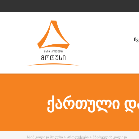
ᲩᲕ
ᲥᲐᲠᲗᲣᲚᲘ ᲓᲐ
ᲡᲡᲘᲞ ᲙᲝᲚᲔᲯᲘ ᲛᲝᲓᲣᲡᲘ
>
ᲞᲠᲝᲓᲣᲥᲢᲔᲑᲘ
>
ᲛᲖᲐᲠᲔᲣᲚᲘᲡ ᲙᲝᲚᲔᲯᲘ