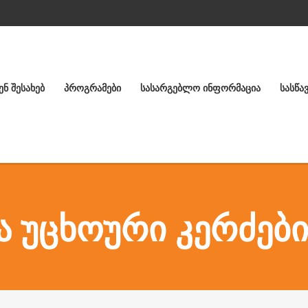
ᲔᲜ ᲨᲔᲡᲐᲮᲔᲑ
ᲞᲠᲝᲒᲠᲐᲛᲔᲑᲘ
ᲡᲐᲡᲐᲠᲒᲔᲑᲚᲝ ᲘᲜᲤᲝᲠᲛᲐᲪᲘᲐ
ᲡᲐᲡᲬᲐ
 ᲣᲪᲮᲝᲣᲠᲘ ᲙᲔᲠᲫᲔᲑᲘ