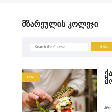
ᲛᲖᲐᲠᲔᲣᲚᲘᲡ ᲙᲝᲚᲔᲯᲘ
Search
for:
ქ
Free
მ
პროგ